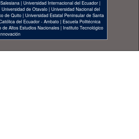
 Salesiana
|
Universidad Internacional del Ecuador
|
|
Universidad de Otavalo
|
Universidad Nacional del
co de Quito
|
Universidad Estatal Peninsular de Santa
 Católica del Ecuador - Ambato
|
Escuela Politécnica
to de Altos Estudios Nacionales
|
Instituto Tecnológico
 Innovación