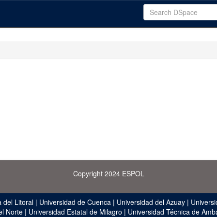
Copyright 2024 ESPOL
 del Litoral
|
Universidad de Cuenca
|
Universidad del Azuay
|
Universi
el Norte
|
Universidad Estatal de Milagro
|
Universidad Técnica de Amb