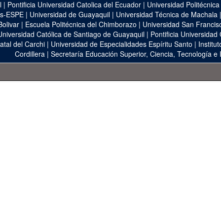
l
|
Pontificia Universidad Catolica del Ecuador
|
Universidad Politécnica
as-ESPE
|
Universidad de Guayaquil
|
Universidad Técnica de Machala
Bolivar
|
Escuela Politécnica del Chimborazo
|
Universidad San Francis
Universidad Católica de Santiago de Guayaquil
|
Pontificia Universidad
atal del Carchi
|
Universidad de Especialidades Espíritu Santo
|
Institu
Cordillera
|
Secretaría Educación Superior, Ciencia, Tecnología e