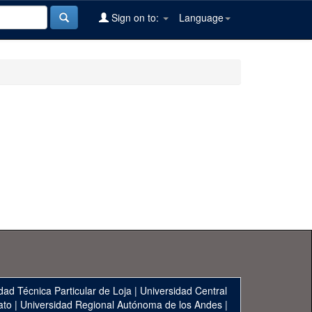
Sign on to:
Language
dad Técnica Particular de Loja
|
Universidad Central
ato
|
Universidad Regional Autónoma de los Andes
|