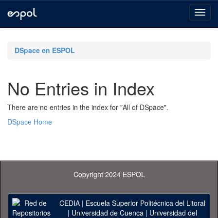
Skip
navigation
DSpace en ESPOL
No Entries in Index
There are no entries in the index for "All of DSpace".
DSpace Home
Copyright 2024 ESPOL
CEDIA
|
Escuela Superior Politécnica del Litoral
|
Universidad de Cuenca
|
Universidad del