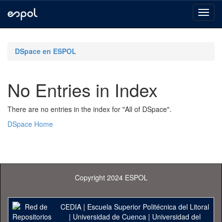
Skip
navigation
DSpace en ESPOL
No Entries in Index
There are no entries in the index for "All of DSpace".
DSpace Home
Copyright 2024 ESPOL
CEDIA
|
Escuela Superior Politécnica del Litoral
|
Universidad de Cuenca
|
Universidad del