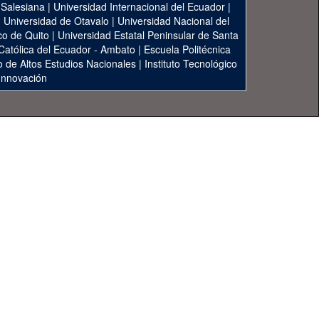
 Salesiana
|
Universidad Internacional del Ecuador
|
|
Universidad de Otavalo
|
Universidad Nacional del
co de Quito
|
Universidad Estatal Peninsular de Santa
 Católica del Ecuador - Ambato
|
Escuela Politécnica
to de Altos Estudios Nacionales
|
Instituto Tecnológico
 Innovación