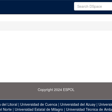
Copyright 2024 ESPOL
 del Litoral
|
Universidad de Cuenca
|
Universidad del Azuay
|
Universi
el Norte
|
Universidad Estatal de Milagro
|
Universidad Técnica de Amb