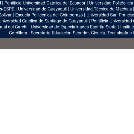
l
|
Pontificia Universidad Catolica del Ecuador
|
Universidad Politécnica
as-ESPE
|
Universidad de Guayaquil
|
Universidad Técnica de Machala
Bolivar
|
Escuela Politécnica del Chimborazo
|
Universidad San Francis
Universidad Católica de Santiago de Guayaquil
|
Pontificia Universidad
atal del Carchi
|
Universidad de Especialidades Espíritu Santo
|
Institu
Cordillera
|
Secretaría Educación Superior, Ciencia, Tecnología e