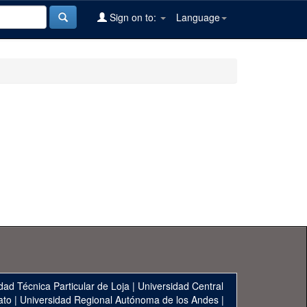
Sign on to:
Language
dad Técnica Particular de Loja
|
Universidad Central
ato
|
Universidad Regional Autónoma de los Andes
|