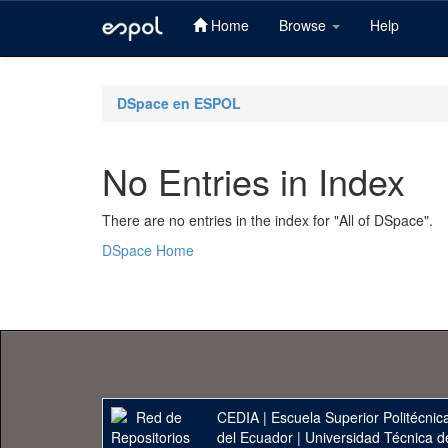
Home
Browse
Help
Skip
navigation
DSpace en ESPOL
No Entries in Index
There are no entries in the index for "All of DSpace".
DSpace Home
CEDIA
|
Escuela Superior Politécnica
del Ecuador
|
Universidad Técnica d