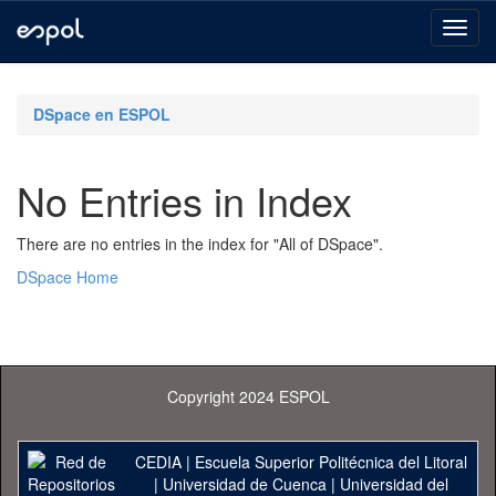
Skip
navigation
DSpace en ESPOL
No Entries in Index
There are no entries in the index for "All of DSpace".
DSpace Home
Copyright 2024 ESPOL
CEDIA
|
Escuela Superior Politécnica del Litoral
|
Universidad de Cuenca
|
Universidad del