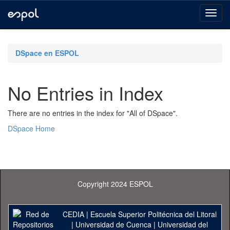
Skip
navigation
DSpace en ESPOL
No Entries in Index
There are no entries in the index for "All of DSpace".
DSpace Home
Copyright 2024 ESPOL
CEDIA
|
Escuela Superior Politécnica del Litoral
|
Universidad de Cuenca
|
Universidad del