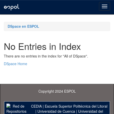
Skip
navigation
DSpace en ESPOL
No Entries in Index
There are no entries in the index for "All of DSpace".
DSpace Home
Copyright 2024 ESPOL
CEDIA
|
Escuela Superior Politécnica del Litoral
|
Universidad de Cuenca
|
Universidad del