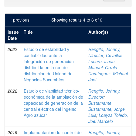
< previous
Showing results 4 to 6 of 6
Issue
Title
Author(s)
Date
2022
Estudio de estabilidad y
Rengifo, Johnny,
confiabilidad ante la
Director
;
Cevallos
integración de generación
Lucero, Isaac
distribuida en la red de
Manuel
;
Orrala
distribución de Unidad de
Domínguez, Michael
Negocios Sucumbíos
Joel
2022
Estudio de viabilidad técnico-
Rengifo, Johnny,
económica de la ampliación de
Director
;
capacidad de generación de la
Bustamante
central eléctrica del Ingenio
Bustamante, Jorge
Agro azúcar
Luis
;
Loayza Toledo,
Joel Marcelo
2019
Implementación del control de
Rengifo, Johnny,