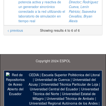
potencia activa y reactiva de
Director
;
Rodríguez
un generador sincrónico
Cueva, Lenín
conectado a la red utilizando el
Patricio
;
Saavedra
laboratorio de simulación en
Cevallos, Bryan
tiempo real
Alexis
< previous
Showing results 4 to 6 of 6
Copyright 2024 ESPOL
CEDIA
|
Escuela Superior Politécnica del Litoral
|
Universidad de Cuenca
|
Universidad del
Azuay
|
Universidad Técnica Particular de Loja
|
Universidad Central del Ecuador
|
Universidad
Técnica del Norte
|
Universidad Estatal de
Milagro
|
Universidad Técnica de Ambato
|
Universidad Regional Autónoma de los Andes
|