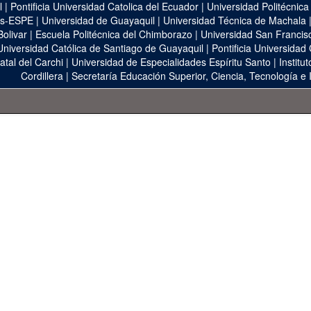
l
|
Pontificia Universidad Catolica del Ecuador
|
Universidad Politécnica
as-ESPE
|
Universidad de Guayaquil
|
Universidad Técnica de Machala
Bolivar
|
Escuela Politécnica del Chimborazo
|
Universidad San Francis
Universidad Católica de Santiago de Guayaquil
|
Pontificia Universidad
atal del Carchi
|
Universidad de Especialidades Espíritu Santo
|
Institu
Cordillera
|
Secretaría Educación Superior, Ciencia, Tecnología e