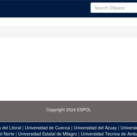
Copyright 2024 ESPOL
 del Litoral
|
Universidad de Cuenca
|
Universidad del Azuay
|
Universi
el Norte
|
Universidad Estatal de Milagro
|
Universidad Técnica de Amb