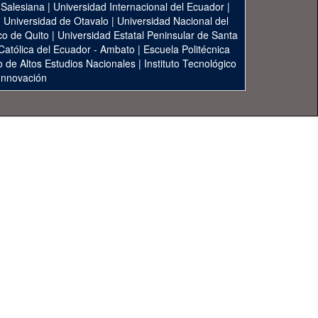
 Salesiana
|
Universidad Internacional del Ecuador
|
|
Universidad de Otavalo
|
Universidad Nacional del
co de Quito
|
Universidad Estatal Peninsular de Santa
 Católica del Ecuador - Ambato
|
Escuela Politécnica
to de Altos Estudios Nacionales
|
Instituto Tecnológico
 Innovación