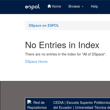
Home
Browse
Help
Skip
navigation
DSpace en ESPOL
No Entries in Index
There are no entries in the index for "All of DSpace".
DSpace Home
CEDIA
|
Escuela Superior Politécnica
del Ecuador
|
Universidad Técnica d