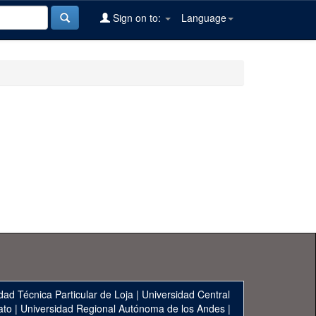
Sign on to:
Language
dad Técnica Particular de Loja
|
Universidad Central
ato
|
Universidad Regional Autónoma de los Andes
|