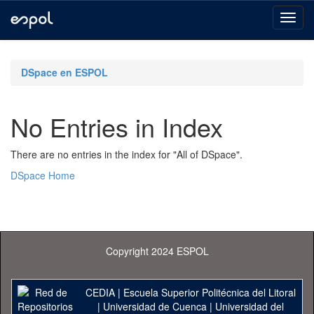
Skip
navigation
DSpace en ESPOL
No Entries in Index
There are no entries in the index for "All of DSpace".
DSpace Home
Copyright 2024 ESPOL
CEDIA
|
Escuela Superior Politécnica del Litoral
|
Universidad de Cuenca
|
Universidad del