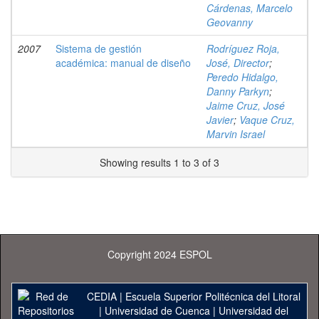
Cárdenas, Marcelo
Geovanny
2007
Sistema de gestión
Rodríguez Roja,
académica: manual de diseño
José, Director
;
Peredo Hidalgo,
Danny Parkyn
;
Jaime Cruz, José
Javier
;
Vaque Cruz,
Marvin Israel
Showing results 1 to 3 of 3
Copyright 2024 ESPOL
CEDIA
|
Escuela Superior Politécnica del Litoral
|
Universidad de Cuenca
|
Universidad del