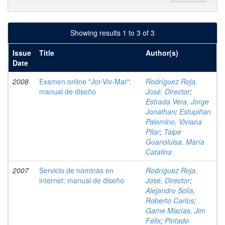
Showing results 1 to 3 of 3
Issue
Title
Author(s)
Date
2008
Examen online "Jor-Viv-Mar":
Rodríguez Roja,
manual de diseño
José, Director
;
Estrada Vera, Jorge
Jonathan
;
Estupiñan
Palomino, Viviana
Pilar
;
Taipe
Guanoluisa, María
Catalina
2007
Servicio de nóminas en
Rodríguez Roja,
internet: manual de diseño
José, Director
;
Alejandro Solís,
Roberto Carlos
;
Game Macías, Jim
Félix
;
Pintado