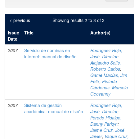
< previous
Showing results 2 to 3 of 3
Issue
Title
Author(s)
Date
2007
Servicio de nóminas en
Rodríguez Roja,
internet: manual de diseño
José, Director
;
Alejandro Solís,
Roberto Carlos
;
Game Macías, Jim
Félix
;
Pintado
Cárdenas, Marcelo
Geovanny
2007
Sistema de gestión
Rodríguez Roja,
académica: manual de diseño
José, Director
;
Peredo Hidalgo,
Danny Parkyn
;
Jaime Cruz, José
Javier
;
Vaque Cruz,