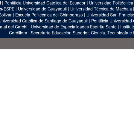
l
|
Pontificia Universidad Catolica del Ecuador
|
Universidad Politécnica
as-ESPE
|
Universidad de Guayaquil
|
Universidad Técnica de Machala
Bolivar
|
Escuela Politécnica del Chimborazo
|
Universidad San Francis
Universidad Católica de Santiago de Guayaquil
|
Pontificia Universidad
atal del Carchi
|
Universidad de Especialidades Espíritu Santo
|
Institu
Cordillera
|
Secretaría Educación Superior, Ciencia, Tecnología e