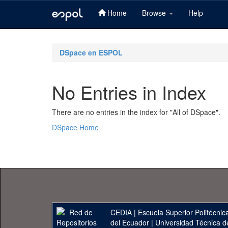
Home
Browse
Help
Skip
navigation
DSpace en ESPOL
No Entries in Index
There are no entries in the index for "All of DSpace".
DSpace Home
CEDIA
|
Escuela Superior Politécnica
del Ecuador
|
Universidad Técnica d