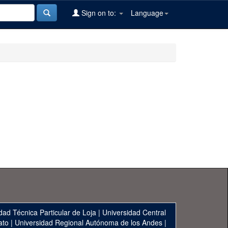
Sign on to:
Language
dad Técnica Particular de Loja
|
Universidad Central
ato
|
Universidad Regional Autónoma de los Andes
|