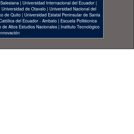
 Salesiana
|
Universidad Internacional del Ecuador
|
|
Universidad de Otavalo
|
Universidad Nacional del
co de Quito
|
Universidad Estatal Peninsular de Santa
 Católica del Ecuador - Ambato
|
Escuela Politécnica
to de Altos Estudios Nacionales
|
Instituto Tecnológico
 Innovación