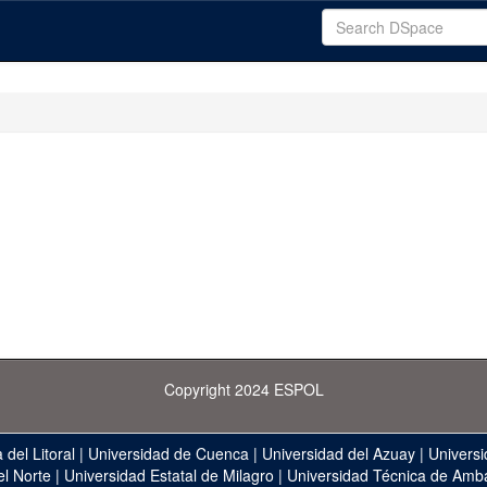
Copyright 2024 ESPOL
 del Litoral
|
Universidad de Cuenca
|
Universidad del Azuay
|
Universi
el Norte
|
Universidad Estatal de Milagro
|
Universidad Técnica de Amb