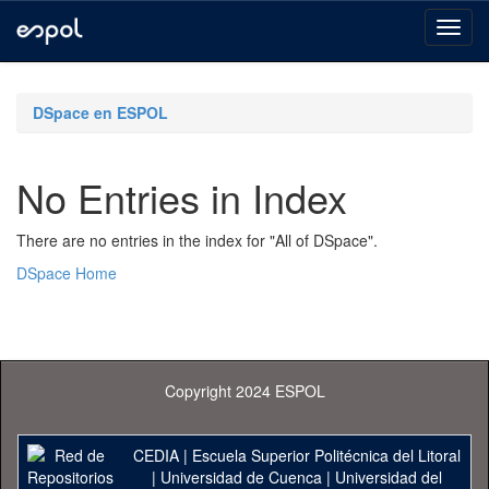
Skip
navigation
DSpace en ESPOL
No Entries in Index
There are no entries in the index for "All of DSpace".
DSpace Home
Copyright 2024 ESPOL
CEDIA
|
Escuela Superior Politécnica del Litoral
|
Universidad de Cuenca
|
Universidad del