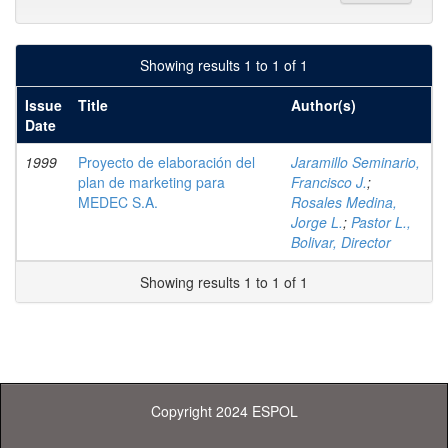
Showing results 1 to 1 of 1
Issue
Title
Author(s)
Date
1999
Proyecto de elaboración del
Jaramillo Seminario,
plan de marketing para
Francisco J.
;
MEDEC S.A.
Rosales Medina,
Jorge L.
;
Pastor L.,
Bolivar, Director
Showing results 1 to 1 of 1
Copyright 2024 ESPOL