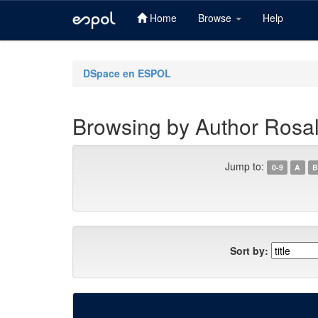
Home
Browse
Help
Skip
navigation
DSpace en ESPOL
Browsing by Author Rosal
Jump to:
0-9
A
B
Sort by: