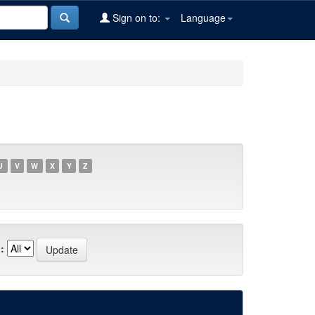
Sign on to:
Language
U
V
W
X
Y
Z
: