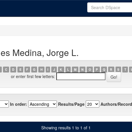
es Medina, Jorge L.
C
D
E
F
G
H
I
J
K
L
M
N
O
P
Q
R
S
T
or enter first few letters:
In order:
Results/Page
Authors/Record
Showing results 1 to 1 of 1