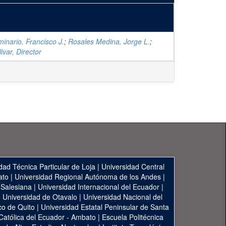
minario, Francisco J.
;
Rosales Medina, Jorge L.
;
ivar, Director
dad Técnica Particular de Loja
|
Universidad Central
ato
|
Universidad Regional Autónoma de los Andes
|
 Salesiana
|
Universidad Internacional del Ecuador
|
|
Universidad de Otavalo
|
Universidad Nacional del
co de Quito
|
Universidad Estatal Peninsular de Santa
 Católica del Ecuador - Ambato
|
Escuela Politécnica