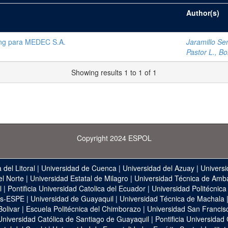
Author(s)
ting para MEDEC S.A.
Jaramillo Se
Pastor L., Bol
Showing results 1 to 1 of 1
Copyright 2024 ESPOL
 del Litoral
|
Universidad de Cuenca
|
Universidad del Azuay
|
Universi
el Norte
|
Universidad Estatal de Milagro
|
Universidad Técnica de Amb
l
|
Pontificia Universidad Catolica del Ecuador
|
Universidad Politécnica
as-ESPE
|
Universidad de Guayaquil
|
Universidad Técnica de Machala
Bolivar
|
Escuela Politécnica del Chimborazo
|
Universidad San Francis
Universidad Católica de Santiago de Guayaquil
|
Pontificia Universidad