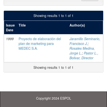
Showing results 1 to 1 of 1
Issue
Title
Author(s)
Date
1999
Proyecto de elaboración del
Jaramillo Seminario,
plan de marketing para
Francisco J.
;
MEDEC S.A.
Rosales Medina,
Jorge L.
;
Pastor L.,
Bolivar, Director
Showing results 1 to 1 of 1
Copyright 2024 ESPOL