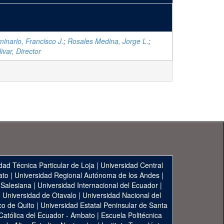
minario, Francisco J.
;
Rosales Medina, Jorge L.
;
ivar, Director
dad Técnica Particular de Loja
|
Universidad Central
ato
|
Universidad Regional Autónoma de los Andes
|
 Salesiana
|
Universidad Internacional del Ecuador
|
|
Universidad de Otavalo
|
Universidad Nacional del
co de Quito
|
Universidad Estatal Peninsular de Santa
 Católica del Ecuador - Ambato
|
Escuela Politécnica