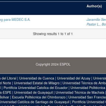
Author(s)
ting para MEDEC S.A.
Jaramillo Se
Pastor L., Bol
Showing results 1 to 1 of 1
Copyright 2024 ESPOL
 del Litoral
|
Universidad de Cuenca
|
Universidad del Azuay
|
Universi
el Norte
|
Universidad Estatal de Milagro
|
Universidad Técnica de Amb
l
|
Pontificia Universidad Catolica del Ecuador
|
Universidad Politécnica
as-ESPE
|
Universidad de Guayaquil
|
Universidad Técnica de Machala
Bolivar
|
Escuela Politécnica del Chimborazo
|
Universidad San Francis
Universidad Católica de Santiago de Guayaquil
|
Pontificia Universidad