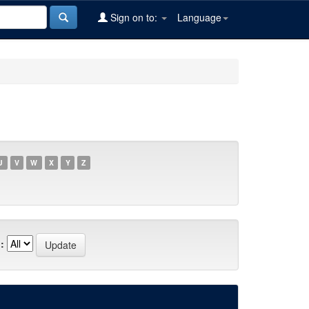
Sign on to:
Language
U
V
W
X
Y
Z
: