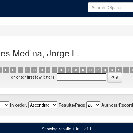
es Medina, Jorge L.
C
D
E
F
G
H
I
J
K
L
M
N
O
P
Q
R
S
T
or enter first few letters:
In order:
Results/Page
Authors/Record
Showing results 1 to 1 of 1