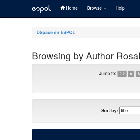
Home
Browse
Help
Skip
navigation
DSpace en ESPOL
Browsing by Author Rosal
Jump to:
0-9
A
B
Sort by: