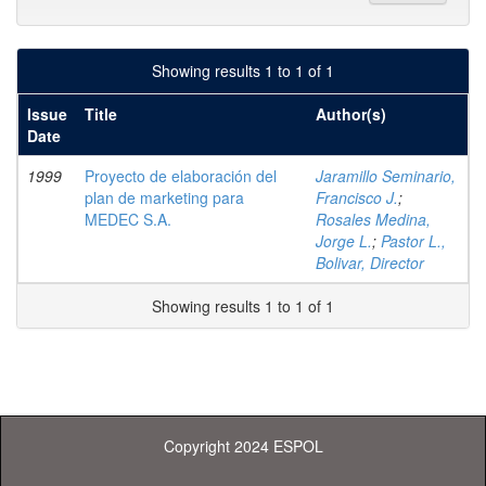
Showing results 1 to 1 of 1
Issue
Title
Author(s)
Date
1999
Proyecto de elaboración del
Jaramillo Seminario,
plan de marketing para
Francisco J.
;
MEDEC S.A.
Rosales Medina,
Jorge L.
;
Pastor L.,
Bolivar, Director
Showing results 1 to 1 of 1
Copyright 2024 ESPOL