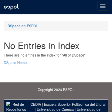
Skip
navigation
DSpace en ESPOL
No Entries in Index
There are no entries in the index for "All of DSpace".
DSpace Home
Copyright 2024 ESPOL
CEDIA
|
Escuela Superior Politécnica del Litoral
|
Universidad de Cuenca
|
Universidad del