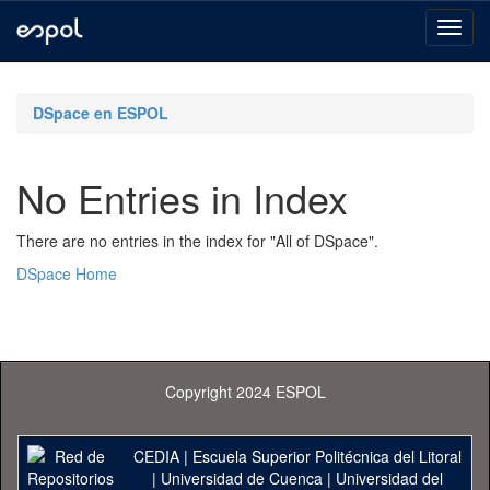
Skip
navigation
DSpace en ESPOL
No Entries in Index
There are no entries in the index for "All of DSpace".
DSpace Home
Copyright 2024 ESPOL
CEDIA
|
Escuela Superior Politécnica del Litoral
|
Universidad de Cuenca
|
Universidad del