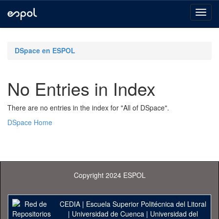
Skip
navigation
DSpace en ESPOL
No Entries in Index
There are no entries in the index for "All of DSpace".
DSpace Home
Copyright 2024 ESPOL
CEDIA
|
Escuela Superior Politécnica del Litoral
|
Universidad de Cuenca
|
Universidad del