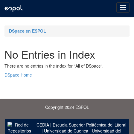
Skip
navigation
DSpace en ESPOL
No Entries in Index
There are no entries in the index for "All of DSpace".
DSpace Home
Copyright 2024 ESPOL
CEDIA
|
Escuela Superior Politécnica del Litoral
|
Universidad de Cuenca
|
Universidad del