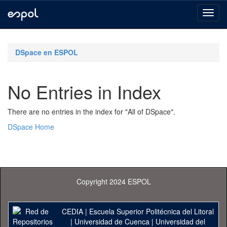
Skip
navigation
DSpace en ESPOL
No Entries in Index
There are no entries in the index for "All of DSpace".
DSpace Home
Copyright 2024 ESPOL
CEDIA
|
Escuela Superior Politécnica del Litoral
|
Universidad de Cuenca
|
Universidad del