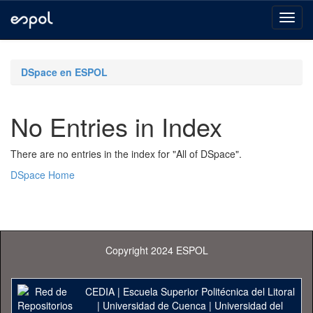
Skip
navigation
DSpace en ESPOL
No Entries in Index
There are no entries in the index for "All of DSpace".
DSpace Home
Copyright 2024 ESPOL
CEDIA
|
Escuela Superior Politécnica del Litoral
|
Universidad de Cuenca
|
Universidad del