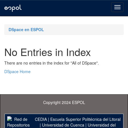
Skip
navigation
DSpace en ESPOL
No Entries in Index
There are no entries in the index for "All of DSpace".
DSpace Home
Copyright 2024 ESPOL
CEDIA
|
Escuela Superior Politécnica del Litoral
|
Universidad de Cuenca
|
Universidad del