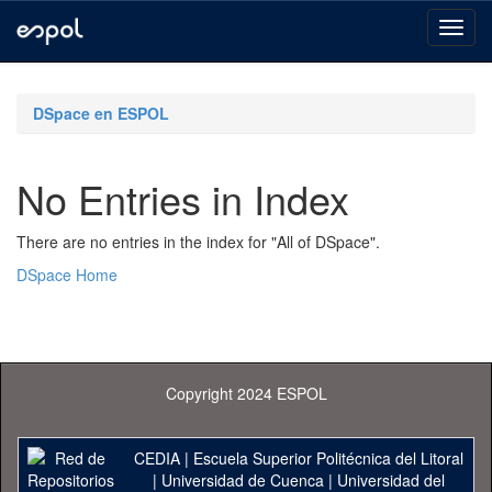
Skip
navigation
DSpace en ESPOL
No Entries in Index
There are no entries in the index for "All of DSpace".
DSpace Home
Copyright 2024 ESPOL
CEDIA
|
Escuela Superior Politécnica del Litoral
|
Universidad de Cuenca
|
Universidad del