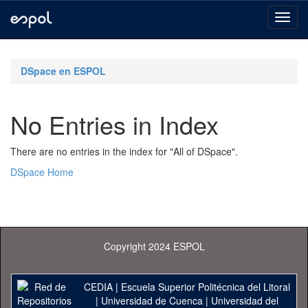
Skip
navigation
DSpace en ESPOL
No Entries in Index
There are no entries in the index for "All of DSpace".
DSpace Home
Copyright 2024 ESPOL
CEDIA
|
Escuela Superior Politécnica del Litoral
|
Universidad de Cuenca
|
Universidad del