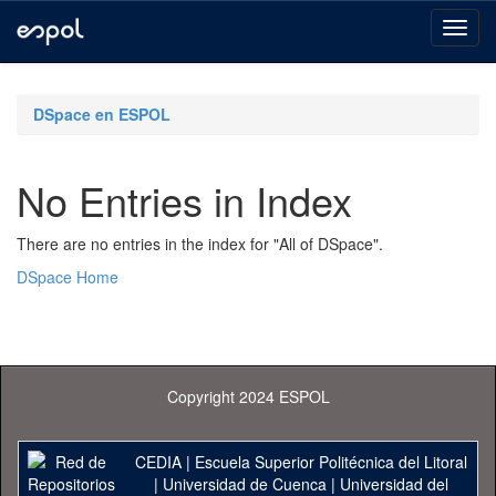
Skip
navigation
DSpace en ESPOL
No Entries in Index
There are no entries in the index for "All of DSpace".
DSpace Home
Copyright 2024 ESPOL
CEDIA
|
Escuela Superior Politécnica del Litoral
|
Universidad de Cuenca
|
Universidad del