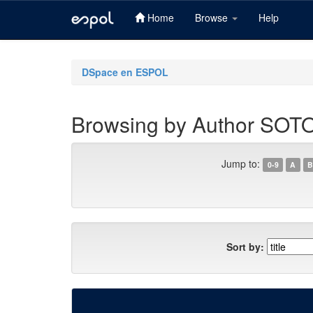
Home
Browse
Help
Skip
navigation
DSpace en ESPOL
Browsing by Author S
Jump to:
0-9
A
B
Sort by: