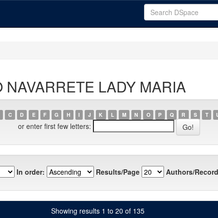
OTO NAVARRETE LADY MARIA
C
D
E
F
G
H
I
J
K
L
M
N
O
P
Q
R
S
T
or enter first few letters:
In order:
Results/Page
Authors/Record
Showing results 1 to 20 of 135