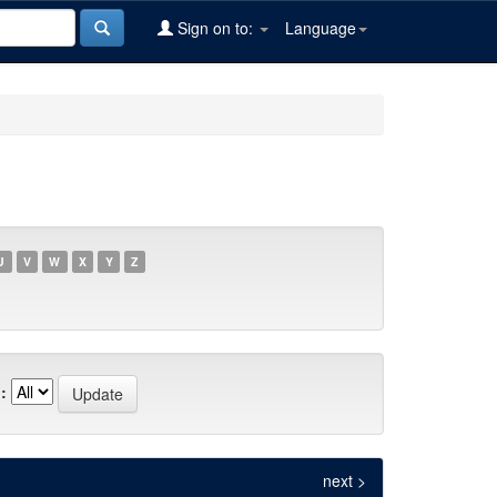
Sign on to:
Language
U
V
W
X
Y
Z
:
next >