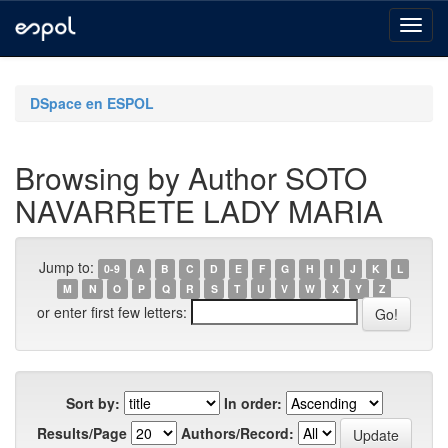
Skip
navigation
DSpace en ESPOL
Browsing by Author SOTO
NAVARRETE LADY MARIA
Jump to:
0-9
A
B
C
D
E
F
G
H
I
J
K
L
M
N
O
P
Q
R
S
T
U
V
W
X
Y
Z
or enter first few letters:
Sort by:
In order:
Results/Page
Authors/Record: