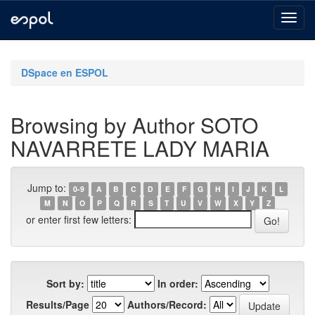
Skip
navigation
DSpace en ESPOL
Browsing by Author SOTO
NAVARRETE LADY MARIA
Jump to:
0-9
A
B
C
D
E
F
G
H
I
J
K
L
M
N
O
P
Q
R
S
T
U
V
W
X
Y
Z
or enter first few letters:
Sort by:
In order:
Results/Page
Authors/Record: