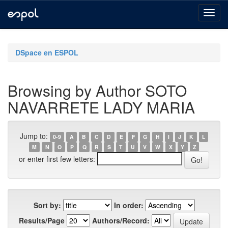
Skip
navigation
DSpace en ESPOL
Browsing by Author SOTO
NAVARRETE LADY MARIA
Jump to:
0-9
A
B
C
D
E
F
G
H
I
J
K
L
M
N
O
P
Q
R
S
T
U
V
W
X
Y
Z
or enter first few letters:
Sort by:
In order:
Results/Page
Authors/Record: