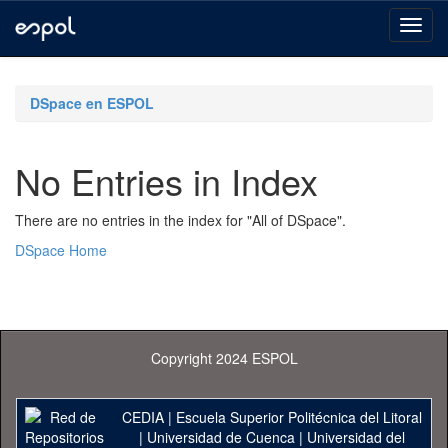
Skip
navigation
DSpace en ESPOL
No Entries in Index
There are no entries in the index for "All of DSpace".
DSpace Home
Copyright 2024 ESPOL
CEDIA
|
Escuela Superior Politécnica del Litoral
|
Universidad de Cuenca
|
Universidad del