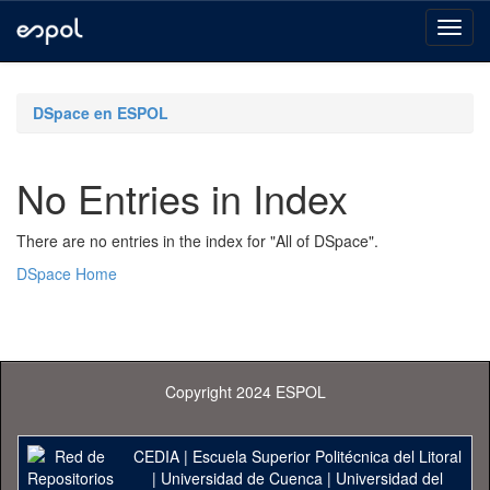
Skip
navigation
DSpace en ESPOL
No Entries in Index
There are no entries in the index for "All of DSpace".
DSpace Home
Copyright 2024 ESPOL
CEDIA
|
Escuela Superior Politécnica del Litoral
|
Universidad de Cuenca
|
Universidad del