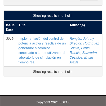
Showing results 1 to 1 of 1
Issue
Title
Author(s)
Date
2019
Implementación del control de
Rengifo, Johnny,
potencia activa y reactiva de un
Director
;
Rodríguez
generador sincrónico
Cueva, Lenín
conectado a la red utilizando el
Patricio
;
Saavedra
laboratorio de simulación en
Cevallos, Bryan
tiempo real
Alexis
Showing results 1 to 1 of 1
Copyright 2024 ESPOL