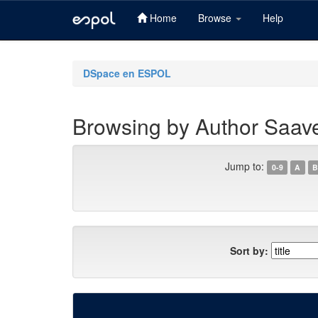
Home
Browse
Help
Skip
navigation
DSpace en ESPOL
Browsing by Author Saave
Jump to:
0-9
A
B
Sort by: