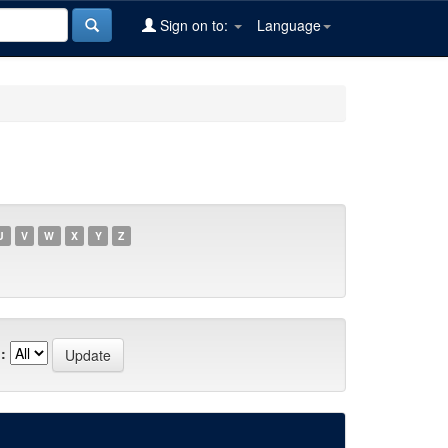
Sign on to:
Language
U
V
W
X
Y
Z
: