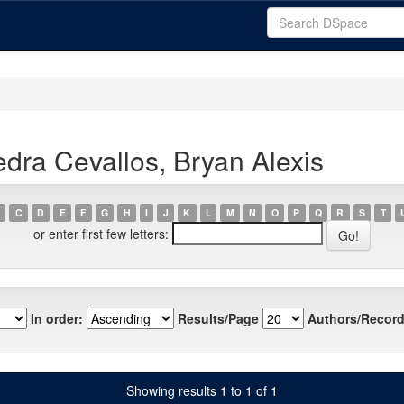
dra Cevallos, Bryan Alexis
C
D
E
F
G
H
I
J
K
L
M
N
O
P
Q
R
S
T
or enter first few letters:
In order:
Results/Page
Authors/Record
Showing results 1 to 1 of 1