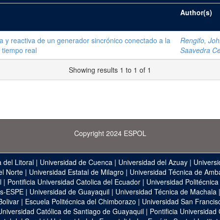
Author(s)
a y reactiva de un generador sincrónico conectado a la
Rengifo, Joh
n tiempo real
Saavedra Cev
Showing results 1 to 1 of 1
Copyright 2024 ESPOL
 del Litoral
|
Universidad de Cuenca
|
Universidad del Azuay
|
Universi
el Norte
|
Universidad Estatal de Milagro
|
Universidad Técnica de Amb
l
|
Pontificia Universidad Catolica del Ecuador
|
Universidad Politécnica
as-ESPE
|
Universidad de Guayaquil
|
Universidad Técnica de Machala
Bolivar
|
Escuela Politécnica del Chimborazo
|
Universidad San Francis
Universidad Católica de Santiago de Guayaquil
|
Pontificia Universidad