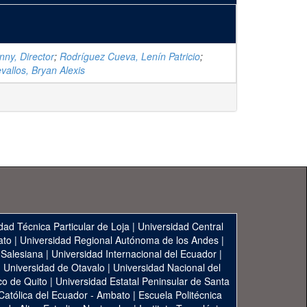
nny, Director
;
Rodríguez Cueva, Lenín Patricio
;
allos, Bryan Alexis
dad Técnica Particular de Loja
|
Universidad Central
ato
|
Universidad Regional Autónoma de los Andes
|
 Salesiana
|
Universidad Internacional del Ecuador
|
|
Universidad de Otavalo
|
Universidad Nacional del
co de Quito
|
Universidad Estatal Peninsular de Santa
 Católica del Ecuador - Ambato
|
Escuela Politécnica