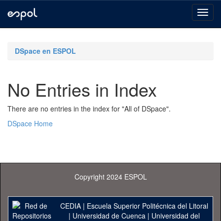
Skip
navigation
DSpace en ESPOL
No Entries in Index
There are no entries in the index for "All of DSpace".
DSpace Home
Copyright 2024 ESPOL
CEDIA
|
Escuela Superior Politécnica del Litoral
|
Universidad de Cuenca
|
Universidad del