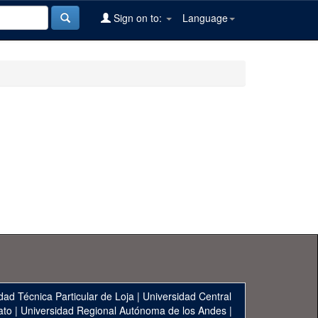
Sign on to:
Language
dad Técnica Particular de Loja
|
Universidad Central
ato
|
Universidad Regional Autónoma de los Andes
|