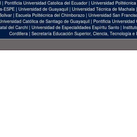
l
|
Pontificia Universidad Catolica del Ecuador
|
Universidad Politécnica
as-ESPE
|
Universidad de Guayaquil
|
Universidad Técnica de Machala
Bolivar
|
Escuela Politécnica del Chimborazo
|
Universidad San Francis
Universidad Católica de Santiago de Guayaquil
|
Pontificia Universidad
atal del Carchi
|
Universidad de Especialidades Espíritu Santo
|
Institu
Cordillera
|
Secretaría Educación Superior, Ciencia, Tecnología e