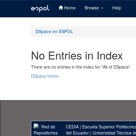
Home
Browse
Help
Skip
navigation
DSpace en ESPOL
No Entries in Index
There are no entries in the index for "All of DSpace".
DSpace Home
CEDIA
|
Escuela Superior Politécnica
del Ecuador
|
Universidad Técnica d