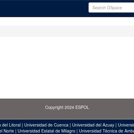
Copyright 2024 ESPOL
 del Litoral
|
Universidad de Cuenca
|
Universidad del Azuay
|
Universi
el Norte
|
Universidad Estatal de Milagro
|
Universidad Técnica de Amb