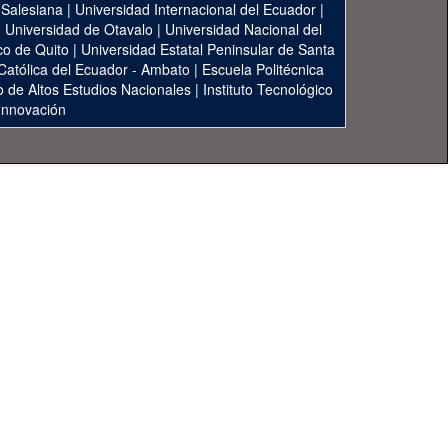
 Salesiana
|
Universidad Internacional del Ecuador
|
|
Universidad de Otavalo
|
Universidad Nacional del
co de Quito
|
Universidad Estatal Peninsular de Santa
 Católica del Ecuador - Ambato
|
Escuela Politécnica
to de Altos Estudios Nacionales
|
Instituto Tecnológico
 Innovación