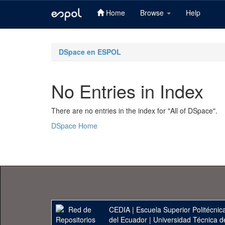
Home
Browse
Help
Skip
navigation
DSpace en ESPOL
No Entries in Index
There are no entries in the index for "All of DSpace".
DSpace Home
CEDIA
|
Escuela Superior Politécnica
del Ecuador
|
Universidad Técnica d