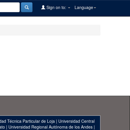
Sign on to:
Language
dad Técnica Particular de Loja
|
Universidad Central
ato
|
Universidad Regional Autónoma de los Andes
|