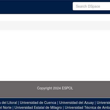
Copyright 2024 ESPOL
 del Litoral
|
Universidad de Cuenca
|
Universidad del Azuay
|
Universi
el Norte
|
Universidad Estatal de Milagro
|
Universidad Técnica de Amb