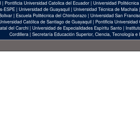
l
|
Pontificia Universidad Catolica del Ecuador
|
Universidad Politécnica
as-ESPE
|
Universidad de Guayaquil
|
Universidad Técnica de Machala
Bolivar
|
Escuela Politécnica del Chimborazo
|
Universidad San Francis
Universidad Católica de Santiago de Guayaquil
|
Pontificia Universidad
atal del Carchi
|
Universidad de Especialidades Espíritu Santo
|
Institu
Cordillera
|
Secretaría Educación Superior, Ciencia, Tecnología e