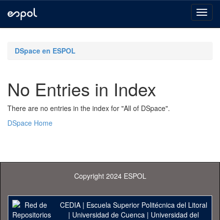
Skip
navigation
DSpace en ESPOL
No Entries in Index
There are no entries in the index for "All of DSpace".
DSpace Home
Copyright 2024 ESPOL
CEDIA
|
Escuela Superior Politécnica del Litoral
|
Universidad de Cuenca
|
Universidad del