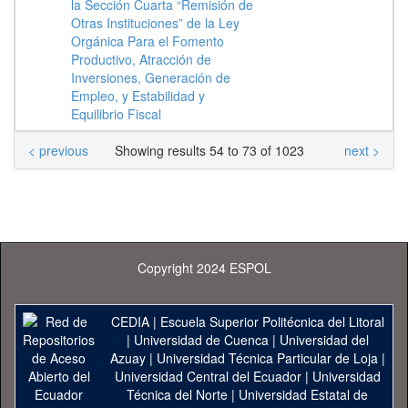
la Sección Cuarta “Remisión de
Otras Instituciones” de la Ley
Orgánica Para el Fomento
Productivo, Atracción de
Inversiones, Generación de
Empleo, y Estabilidad y
Equilibrio Fiscal
< previous
Showing results 54 to 73 of 1023
next >
Copyright 2024 ESPOL
CEDIA
|
Escuela Superior Politécnica del Litoral
|
Universidad de Cuenca
|
Universidad del
Azuay
|
Universidad Técnica Particular de Loja
|
Universidad Central del Ecuador
|
Universidad
Técnica del Norte
|
Universidad Estatal de