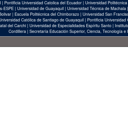
l
|
Pontificia Universidad Catolica del Ecuador
|
Universidad Politécnica
as-ESPE
|
Universidad de Guayaquil
|
Universidad Técnica de Machala
Bolivar
|
Escuela Politécnica del Chimborazo
|
Universidad San Francis
Universidad Católica de Santiago de Guayaquil
|
Pontificia Universidad
atal del Carchi
|
Universidad de Especialidades Espíritu Santo
|
Institu
Cordillera
|
Secretaría Educación Superior, Ciencia, Tecnología e