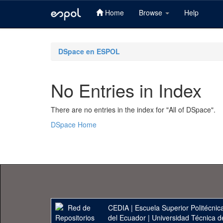
Home
Browse
Help
Skip
navigation
DSpace en ESPOL
No Entries in Index
There are no entries in the index for "All of DSpace".
DSpace Home
CEDIA
|
Escuela Superior Politécnica
del Ecuador
|
Universidad Técnica d