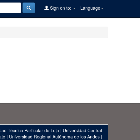
Sign on to:
Language
dad Técnica Particular de Loja
|
Universidad Central
ato
|
Universidad Regional Autónoma de los Andes
|