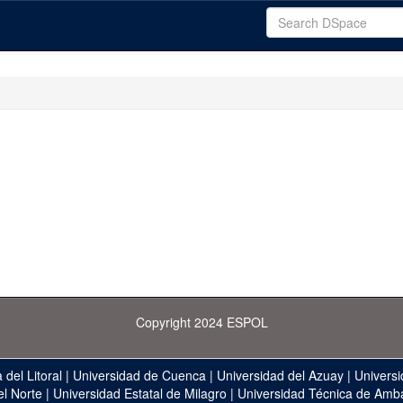
Copyright 2024 ESPOL
 del Litoral
|
Universidad de Cuenca
|
Universidad del Azuay
|
Universi
el Norte
|
Universidad Estatal de Milagro
|
Universidad Técnica de Amb