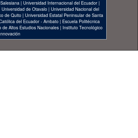
 Salesiana
|
Universidad Internacional del Ecuador
|
|
Universidad de Otavalo
|
Universidad Nacional del
co de Quito
|
Universidad Estatal Peninsular de Santa
 Católica del Ecuador - Ambato
|
Escuela Politécnica
to de Altos Estudios Nacionales
|
Instituto Tecnológico
 Innovación