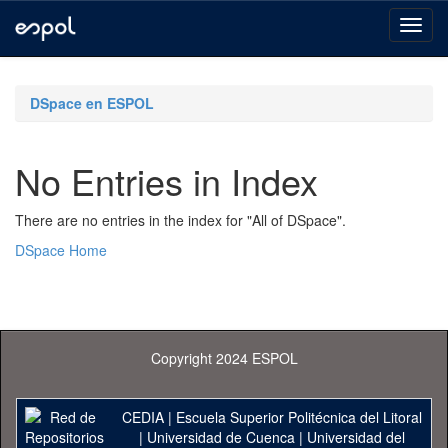
Skip
navigation
DSpace en ESPOL
No Entries in Index
There are no entries in the index for "All of DSpace".
DSpace Home
Copyright 2024 ESPOL
CEDIA
|
Escuela Superior Politécnica del Litoral
|
Universidad de Cuenca
|
Universidad del