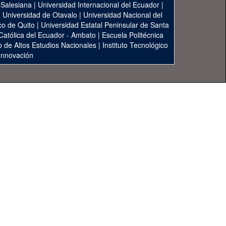
 Salesiana
|
Universidad Internacional del Ecuador
|
|
Universidad de Otavalo
|
Universidad Nacional del
co de Quito
|
Universidad Estatal Peninsular de Santa
 Católica del Ecuador - Ambato
|
Escuela Politécnica
to de Altos Estudios Nacionales
|
Instituto Tecnológico
 Innovación