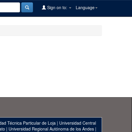
Sign on to:
Language
dad Técnica Particular de Loja
|
Universidad Central
ato
|
Universidad Regional Autónoma de los Andes
|