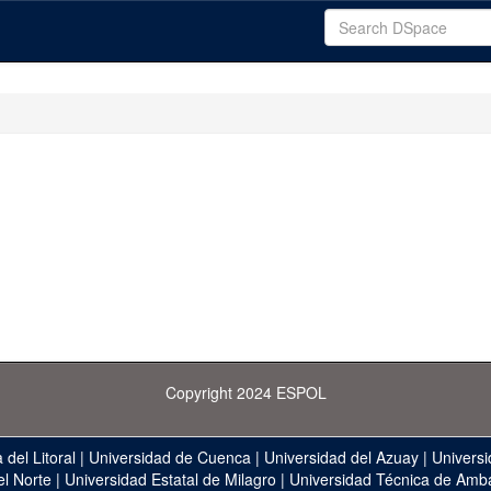
Copyright 2024 ESPOL
 del Litoral
|
Universidad de Cuenca
|
Universidad del Azuay
|
Universi
el Norte
|
Universidad Estatal de Milagro
|
Universidad Técnica de Amb