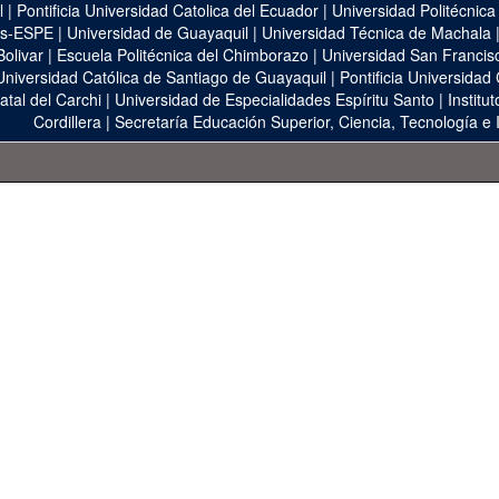
l
|
Pontificia Universidad Catolica del Ecuador
|
Universidad Politécnica
as-ESPE
|
Universidad de Guayaquil
|
Universidad Técnica de Machala
Bolivar
|
Escuela Politécnica del Chimborazo
|
Universidad San Francis
Universidad Católica de Santiago de Guayaquil
|
Pontificia Universidad
atal del Carchi
|
Universidad de Especialidades Espíritu Santo
|
Institu
Cordillera
|
Secretaría Educación Superior, Ciencia, Tecnología e