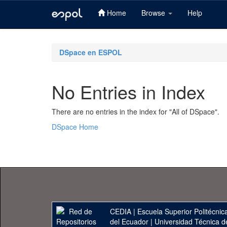
Home
Browse
Help
Skip
navigation
DSpace en ESPOL
No Entries in Index
There are no entries in the index for "All of DSpace".
DSpace Home
CEDIA
|
Escuela Superior Politécnica
del Ecuador
|
Universidad Técnica d