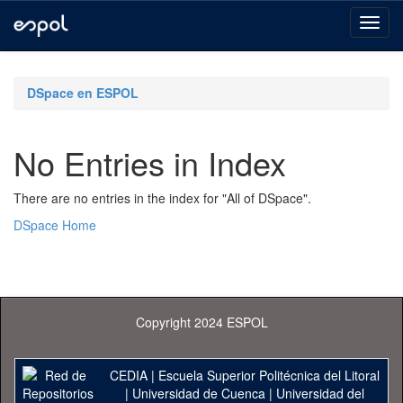
Skip
navigation
DSpace en ESPOL
No Entries in Index
There are no entries in the index for "All of DSpace".
DSpace Home
Copyright 2024 ESPOL
CEDIA
|
Escuela Superior Politécnica del Litoral
|
Universidad de Cuenca
|
Universidad del