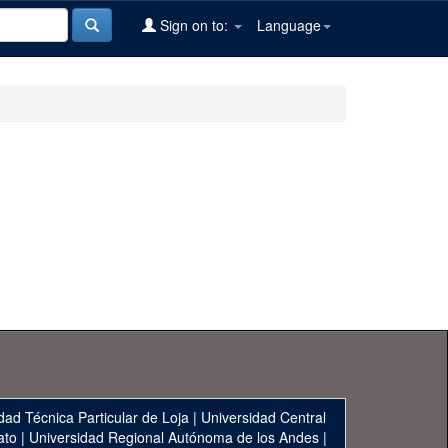
Sign on to:
Language
dad Técnica Particular de Loja
|
Universidad Central
ato
|
Universidad Regional Autónoma de los Andes
|