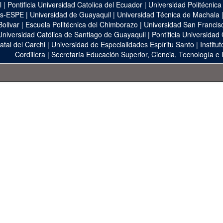
l
|
Pontificia Universidad Catolica del Ecuador
|
Universidad Politécnica
as-ESPE
|
Universidad de Guayaquil
|
Universidad Técnica de Machala
Bolivar
|
Escuela Politécnica del Chimborazo
|
Universidad San Francis
Universidad Católica de Santiago de Guayaquil
|
Pontificia Universidad
atal del Carchi
|
Universidad de Especialidades Espíritu Santo
|
Institu
Cordillera
|
Secretaría Educación Superior, Ciencia, Tecnología e