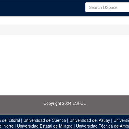
Copyright 2024 ESPOL
 del Litoral
|
Universidad de Cuenca
|
Universidad del Azuay
|
Universi
el Norte
|
Universidad Estatal de Milagro
|
Universidad Técnica de Amb