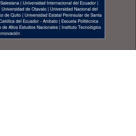
 Salesiana
|
Universidad Internacional del Ecuador
|
|
Universidad de Otavalo
|
Universidad Nacional del
co de Quito
|
Universidad Estatal Peninsular de Santa
 Católica del Ecuador - Ambato
|
Escuela Politécnica
to de Altos Estudios Nacionales
|
Instituto Tecnológico
 Innovación