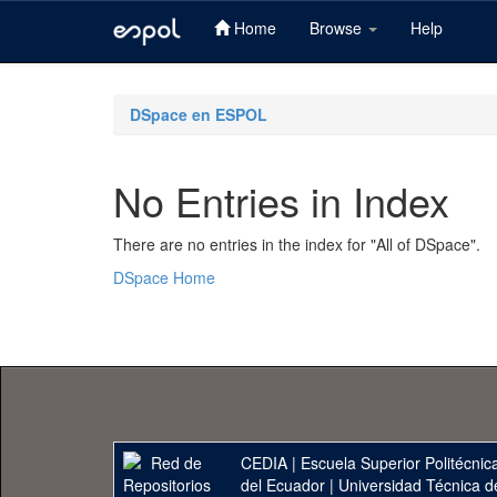
Home
Browse
Help
Skip
navigation
DSpace en ESPOL
No Entries in Index
There are no entries in the index for "All of DSpace".
DSpace Home
CEDIA
|
Escuela Superior Politécnica
del Ecuador
|
Universidad Técnica d