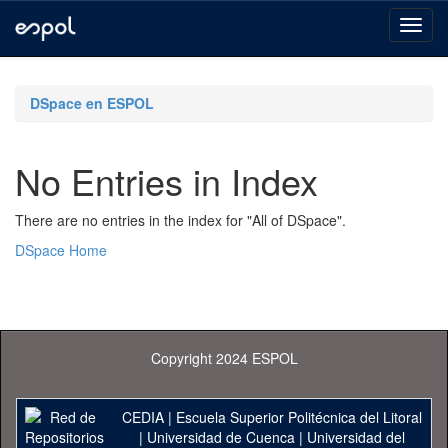
Skip
navigation
DSpace en ESPOL
No Entries in Index
There are no entries in the index for "All of DSpace".
DSpace Home
Copyright 2024 ESPOL
CEDIA
|
Escuela Superior Politécnica del Litoral
|
Universidad de Cuenca
|
Universidad del