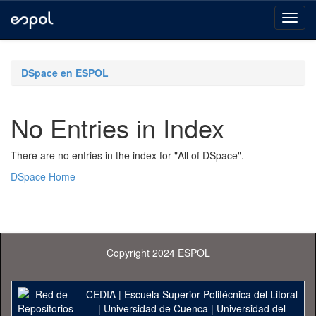
Skip
navigation
DSpace en ESPOL
No Entries in Index
There are no entries in the index for "All of DSpace".
DSpace Home
Copyright 2024 ESPOL
CEDIA
|
Escuela Superior Politécnica del Litoral
|
Universidad de Cuenca
|
Universidad del