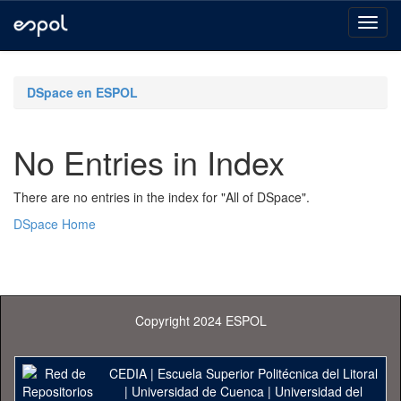
Skip
navigation
DSpace en ESPOL
No Entries in Index
There are no entries in the index for "All of DSpace".
DSpace Home
Copyright 2024 ESPOL
CEDIA
|
Escuela Superior Politécnica del Litoral
|
Universidad de Cuenca
|
Universidad del